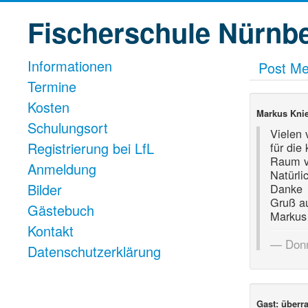
Fischerschule Nürnb
Informationen
Post M
Termine
Kosten
Markus Knie
Schulungsort
Vielen
Registrierung bei LfL
für die
Raum ve
Anmeldung
Natürli
Bilder
Danke
Gruß a
Gästebuch
Markus
Kontakt
Donn
Datenschutzerklärung
Gast: überr