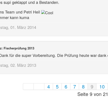
es supi geklappt und a Bestanden.
ns Team und Petri Heil
mmer kann kuma
tag, 01. März 2014
z: Fischerprüfung 2013
Dank für die super Vorbereitung. Die Prüfung heute war dank
tag, 02. März 2013
4
5
6
7
8
9
10
Seite 9 von 2