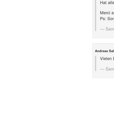
Hat all
Merci a
Ps: So
Sams
Andreas Sal
Vielen 
Sams