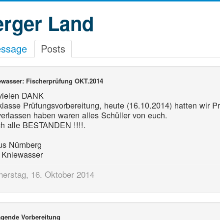
erger Land
essage
Posts
wasser: Fischerprüfung OKT.2014
 vielen DANK
 klasse Prüfungsvorbereitung, heute (16.10.2014) hatten wir P
rlassen haben waren alles Schüller von euch.
ch alle BESTANDEN !!!!.
us Nürnberg
 Kniewasser
erstag, 16. Oktober 2014
agende Vorbereitung