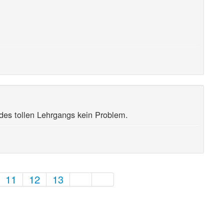
 des tollen Lehrgangs kein Problem.
11
12
13
1