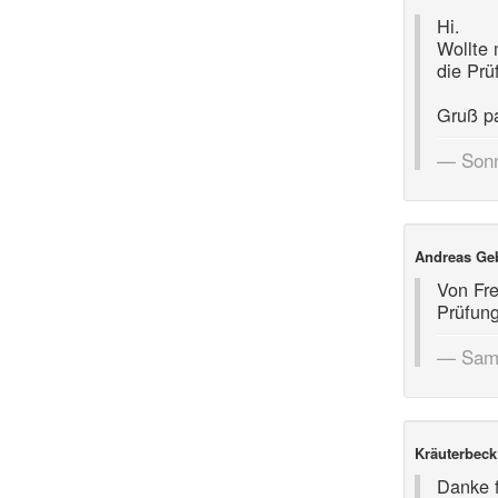
Hi.
Wollte 
die Prü
Gruß pa
Sonn
Andreas Geb
Von Fre
Prüfung
Sams
Kräuterbeck
Danke f